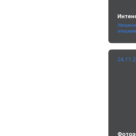
Интен
Увлажне
эпидерм
24.11.
Фотоэ