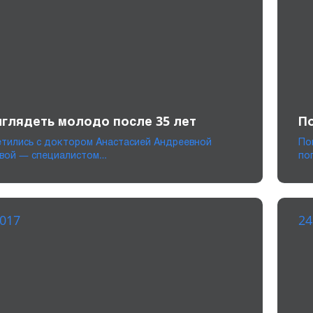
ыглядеть молодо после 35 лет
По
етились с доктором Анастасией Андреевной
По
вой — специалистом…
по
2017
24