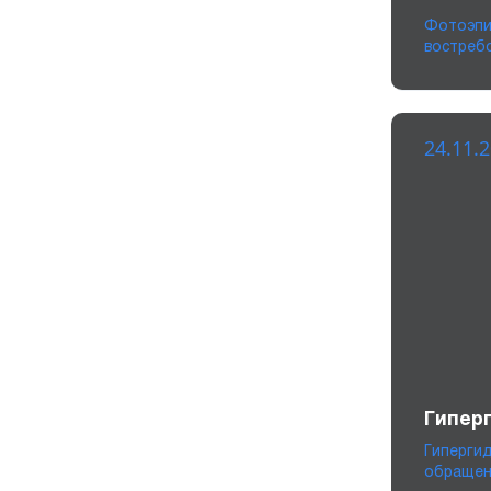
Фотоэпи
востреб
24.11.
Гипер
Гиперги
обращен