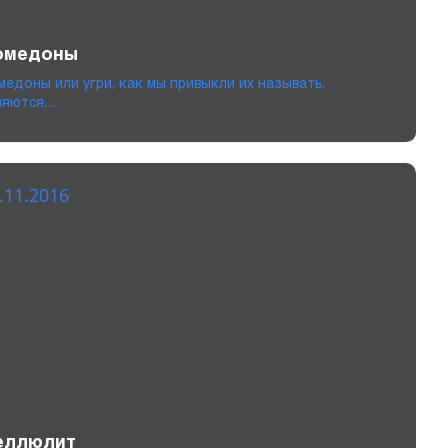
омедоны
медоны или угри, как мы привыкли их называть,
ляются…
.11.2016
еллюлит