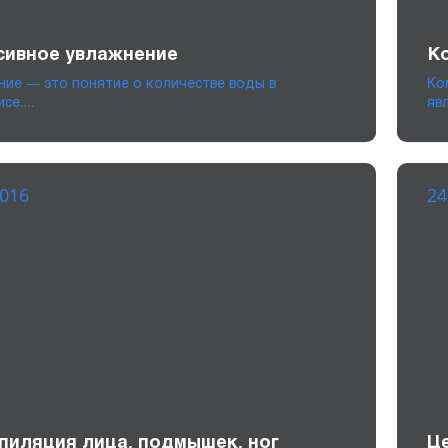
сивное увлажнение
К
ние — это понятие о количестве воды в
Ко
исе….
яв
2016
24
пиляция лица, подмышек, ног
Ц