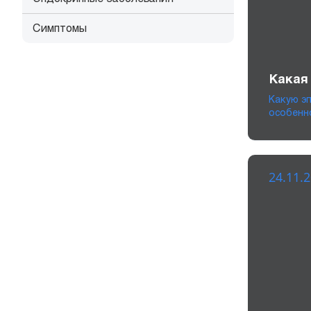
Симптомы
Какая
Какую э
особенн
24.11.