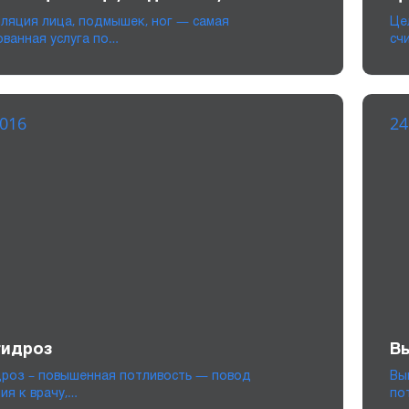
ляция лица, подмышек, ног — самая
Це
ованная услуга по…
сч
2016
24
гидроз
В
дроз – повышенная потливость — повод
Вы
ия к врачу,…
по