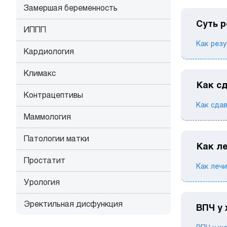
Замершая беременность
Суть 
ИППП
Как резу
Кардиология
Климакс
Как сд
Контрацептивы
Как сдав
Маммология
Патологии матки
Как л
Простатит
Как лечи
Урология
Эректильная дисфункция
ВПЧ у