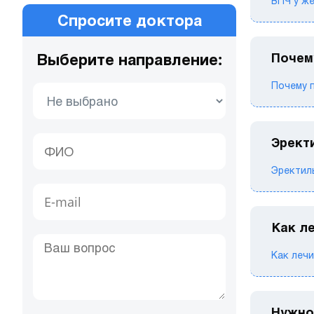
ВПЧ у ж
Спросите доктора
Выберите направление:
Почем
Почему 
Эрект
Эректиль
Как л
Как леч
Нужно