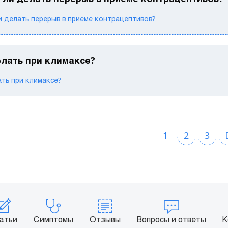
 делать перерыв в приеме контрацептивов?
елать при климаксе?
ть при климаксе?
1
2
3
атьи
Симптомы
Отзывы
Вопросы и ответы
К