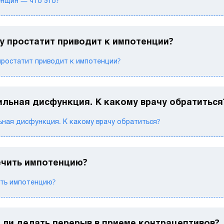
енщин — что это?
у простатит приводит к импотенции?
простатит приводит к импотенции?
ильная дисфункция. К какому врачу обратиться
ная дисфункция. К какому врачу обратиться?
ечить импотенцию?
ить импотенцию?
 ли делать перерыв в приеме контрацептивов?