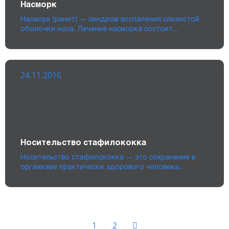
Насморк
Насморк (ринит) — синдром воспаления слизистой
оболочки носа. Лечение насморка состоит…
24.11.2016
Носительство стафилококка
Носительство стафилококка — это сохранение в
организме практически здорового человека…
1
2