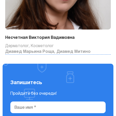
Несчетная Виктория Вадимовна
Дерматолог, Косметолог
Диамед Марьина Роща, Диамед Митино
Запишитесь
Пройдите без очереди!