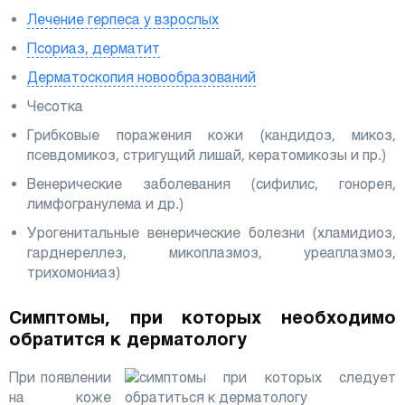
Лечение герпеса у взрослых
Псориаз, дерматит
Дерматоскопия новообразований
Чесотка
Грибковые поражения кожи (кандидоз, микоз,
псевдомикоз, стригущий лишай, кератомикозы и пр.)
Венерические заболевания (сифилис, гонорея,
лимфогранулема и др.)
Урогенитальные венерические болезни (хламидиоз,
гарднереллез, микоплазмоз, уреаплазмоз,
трихомониаз)
Симптомы, при которых необходимо
обратится к дерматологу
При появлении
на коже