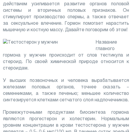
действием усиливается развитие органов половой
системы и вторичных половых признаков. Он
стимулирует производство спермы, а также отвечает
за сексуальное влечение. Гормон помогает нарастить
мышечную и костную массу. Давайте поговорим об этом!
Название
главного
гормона у мужчин происходит от слов тестикула и
стероид. По своей химической природе относится к
стероидам.
У высших позвоночных и человека вырабатывается
железами половых органов, точнее сказать –
семенниками, а также печенью; меньшее количество
синтезируется клетками сетчатого слоя надпочечников.
Промежуточными продуктами биосинтеза гормона
являются прогестерон и холестерин. Нормальным
уровнем концентрации в крови тестостерона у мужчин
является – 0.5- 0.6 мкг/100 мл. В течение суток зрелый