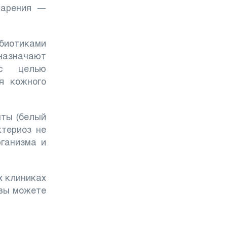
варения —
биотиками
азначают
 с целью
я кожного
нты (белый
ктериоз не
рганизма и
х клиниках
 вы можете