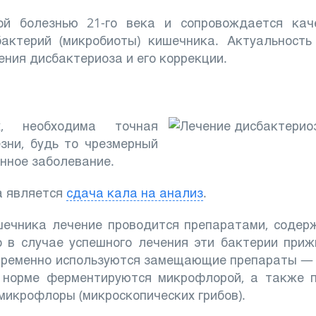
ой болезнью 21-го века и сопровождается кач
бактерий (микробиоты) кишечника. Актуальность
ения дисбактериоза и его коррекции.
х, необходима точная
зни, будь то чрезмерный
нное заболевание.
а является
сдача кала на анализ
.
шечника лечение проводится препаратами, соде
то в случае успешного лечения эти бактерии при
овременно используются замещающие препараты 
в норме ферментируются микрофлорой, а также п
икрофлоры (микроскопических грибов).