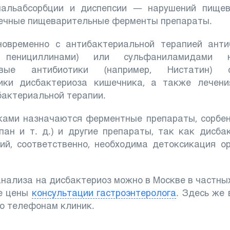
мальабсорбции и диспепсии — нарушений пище
ечные пищеварительные ферменты препараты.
новременно с антибактериальной терапией анти
о пенициллинами) или сульфаниламидами н
ковые антибиотики (например, Нистатин)
ики дисбактериоза кишечника, а также лечени
бактериальной терапии.
иками назначаются ферментные препараты, сорбе
пан и т. д.) и другие препараты, так как дисба
ий, соответственно, необходима детоксикация о
анализа на дисбактериоз можно в Москве в частны
ые цены
консультации гастроэнтеролога
. Здесь же
по телефонам клиник.