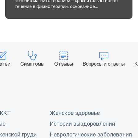
Лечение магнитотерапией – сравнительно новое
течение в физиотерапии, основанное…
атьи
Симптомы
Отзывы
Вопросы и ответы
К
 ЖКТ
Женское здоровье
ые
Истории выздоровления
женской груди
Неврологические заболевания