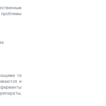
ественным
 проблемы
ржащими те
живаются и
— ферменты
репараты,