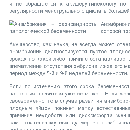
и не обращается к акушеру-гинекологу по
регулярности менструального цикла, в больше
Анэмбрион
которой пр
Акушерство, как наука, не всегда может отве
анэмбрионии диагностируется пустое плодное
сроках по какой-либо причине останавливаетс
впечатление отсутствия эмбриона из-за его м
период между 5-й и 9-й неделей беременности.
Если по истечению этого срока беременнос
патология развиться уже не может. Если же
своевременно, то в случае развития анембрио
плодным яйцом покинет матку естественны
причинив неудобств или дискомфорта женщи
самостоятельному выходу мертвого эмбрион
инфекционных процессов.