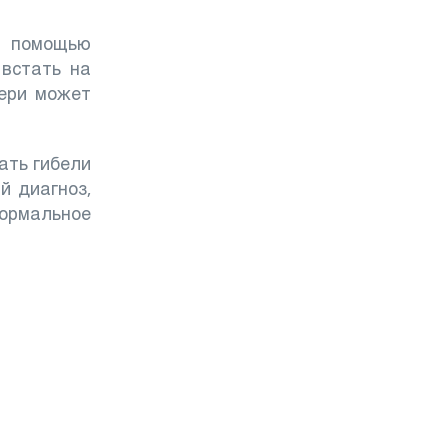
с помощью
 встать на
тери может
ать гибели
й диагноз,
нормальное