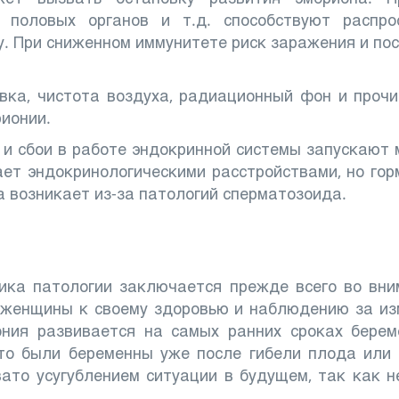
я половых органов и т.д. способствуют распро
у. При сниженном иммунитете риск заражения и п
вка, чистота воздуха, радиационный фон и проч
ионии.
и сбои в работе эндокринной системы запускают
ает эндокринологическими расстройствами, но го
а возникает из-за патологий сперматозоида.
ика патологии заключается прежде всего во вни
 женщины к своему здоровью и наблюдению за из
ония развивается на самых ранних сроках берем
то были беременны уже после гибели плода или
ато усугублением ситуации в будущем, так как 