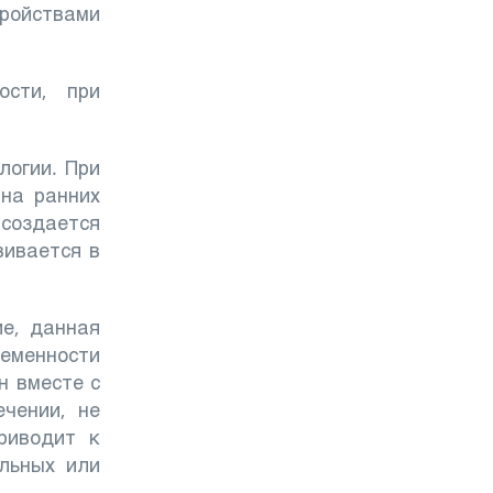
ройствами
ости, при
логии. При
 на ранних
 создается
вивается в
е, данная
ременности
н вместе с
чении, не
риводит к
льных или