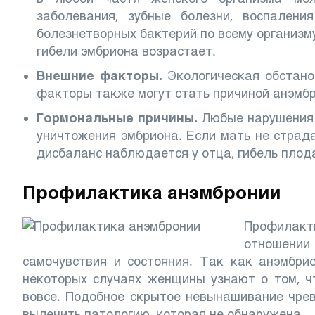
заболевания, зубные болезни, воспалени
болезнетворных бактерий по всему организм
гибели эмбриона возрастает.
Внешние факторы.
Экологическая обстано
факторы также могут стать причиной анэмбр
Гормональные причины.
Любые нарушения 
уничтожения эмбриона. Если мать не страд
дисбаланс наблюдается у отца, гибель плод
Профилактика анэмбронии
Профилакт
отношении
самочувствия и состояния. Так как анэмбри
некоторых случаях женщины узнают о том, ч
вовсе. Подобное скрытое невынашивание чрев
вылечить патологию, которая не обнаружена.