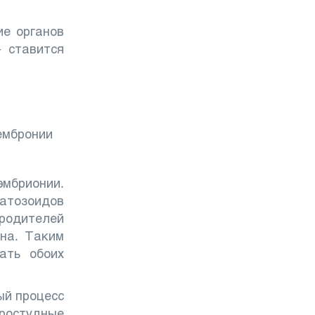
ие органов
– ставится
мбрионии.
атозоидов
родителей
она. Таким
ать обоих
ый процесс
ростудные