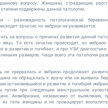
 данному вопросу. Женщины, страдающие расст
й степени подвержены данной патологии.
ия – разновидность патологической беременн
оисходит зачатие, но эмбрион не развивается.
тить на вопросы о причинах развития данной пато
 яйцо. То есть зачатие происходит, но эмбрион
я в развитии и погибает, и при УЗИ диагностике
аленьких размеров. Чаще всего эта патология раз
ть не прервалась и эмбрион продолжает развити
нщина не обращалась к врачу или не выявила бе
нии остановившийся в развитии и погибший эмбрио
м путем при следующем менструальном кровоте
не. Анэмбриония, независимо от выявления, п
а из тела женщины и не провоцирует воспалите