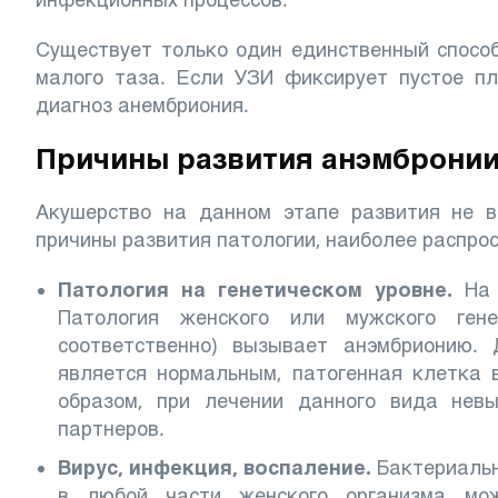
Существует только один единственный способ
малого таза. Если УЗИ фиксирует пустое пл
диагноз анембриония.
Причины развития анэмброни
Акушерство на данном этапе развития не в
причины развития патологии, наиболее распро
Патология на генетическом уровне.
На
Патология женского или мужского гене
соответственно) вызывает анэмбрионию.
является нормальным, патогенная клетка 
образом, при лечении данного вида невы
партнеров.
Вирус, инфекция, воспаление.
Бактериальн
в любой части женского организма мож