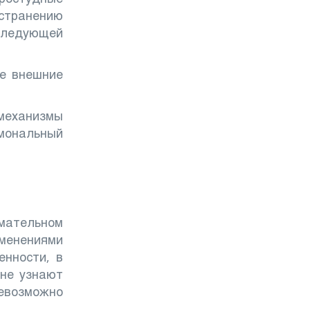
странению
оследующей
ие внешние
 механизмы
рмональный
мательном
менениями
енности, в
 не узнают
невозможно