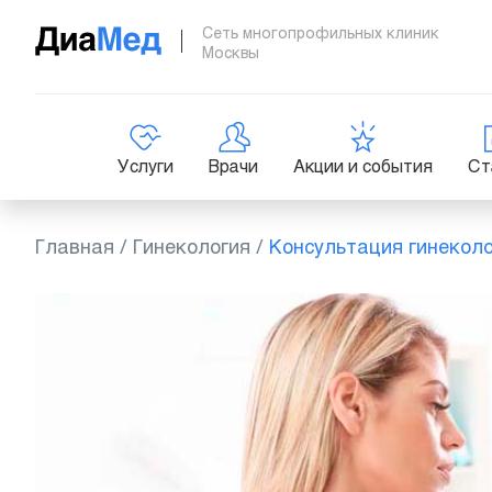
Сеть многопрофильных клиник
Москвы
Услуги
Врачи
Акции и события
Ст
Главная
/
Гинекология
/
Консультация гинекол