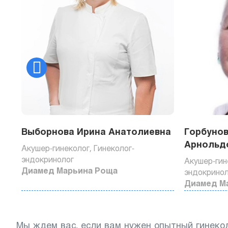
Выборнова Ирина Анатолиевна
Горбуно
Арнольд
Акушер-гинеколог, Гинеколог-
эндокринолог
Акушер-гин
Диамед Марьина Роща
эндокринол
Диамед М
Мы ждем вас, если вам нужен опытный гинеко