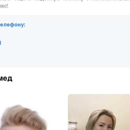
ас!
телефону:
1
мед