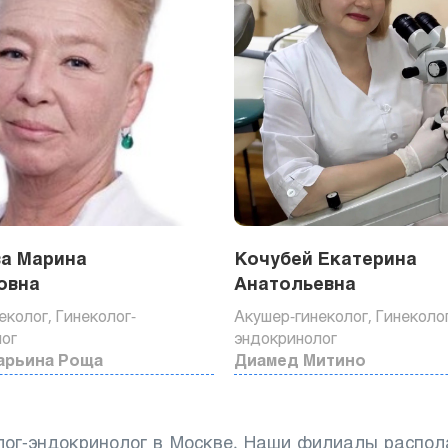
ва Марина
Кочубей Екатерина
овна
Анатольевна
еколог, Гинеколог-
Акушер-гинеколог, Гинеколо
ог
эндокринолог
арьина Роща
Диамед Митино
лог-эндокринолог в Москве. Наши филиалы распол