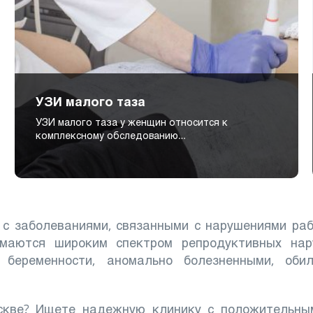
УЗИ малого таза
УЗИ малого таза у женщин относится к
комплексному обследованию…
 с заболеваниями, связанными с нарушениями ра
имаются широким спектром репродуктивных нар
 беременности, аномально болезненными, оби
оскве? Ищете надежную клинику с положительны