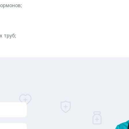
ормонов;
х труб;