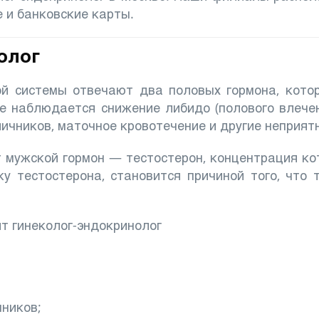
 и банковские карты.
олог
ой системы отвечают два половых гормона, кото
ве наблюдается снижение либидо (полового влечен
яичников, маточное кровотечение и другие неприят
мужской гормон — тестостерон, концентрация кот
ку тестостерона, становится причиной того, что
т гинеколог-эндокринолог
чников;