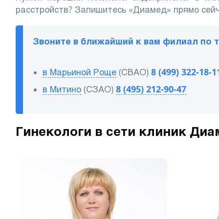
расстройств? Запишитесь «Диамед» прямо сейч
Звоните в ближайший к вам филиал по 
в Марьиной Роще
(СВАО)
8 (499) 322-18-1
в Митино
(СЗАО)
8 (495) 212-90-47
Гинекологи в сети клиник Диа