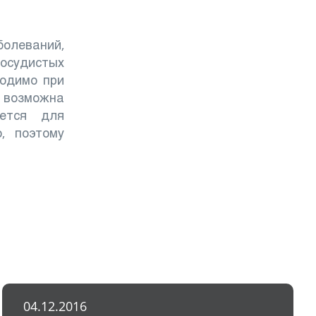
олеваний,
сосудистых
ходимо при
я возможна
уется для
, поэтому
04.12.2016