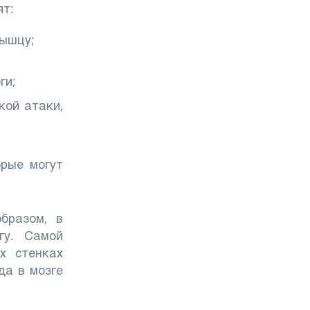
ят:
мышцу;
ги;
кой атаки,
орые могут
бразом, в
гу. Самой
х стенках
да в мозге