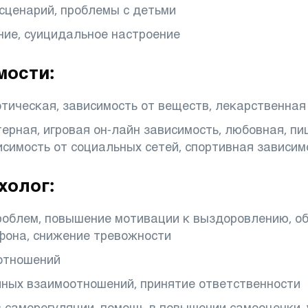
сценарий, проблемы с детьми
ние, суицидальное настроение
мости:
отическая, зависимость от веществ, лекарственная
ерная, игровая он-лайн зависимость, любовная, пи
исимость от социальных сетей, спортивная зависим
холог:
облем, повышение мотивации к выздоровлению, об
фона, снижение тревожности
 отношений
ных взаимоотношений, принятие ответственности
 саморегуляции, помощь в повышении самооценки,