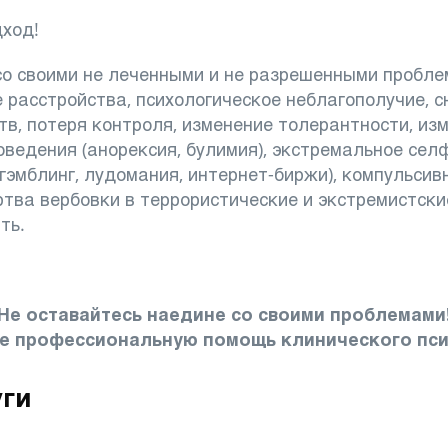
дход!
со своими не леченными и не разрешенными проблем
 расстройства, психологическое неблагополучие, с
, потеря контроля, изменение толерантности, изм
ведения (анорексия, булимия), экстремальное селф
(гэмблинг, лудомания, интернет-биржи), компульси
тва вербовки в террористические и экстремистски
ть.
Не оставайтесь наедине со своими проблемами
е профессиональную помощь клинического пси
уги