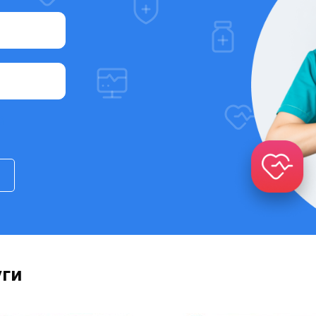
й
уги