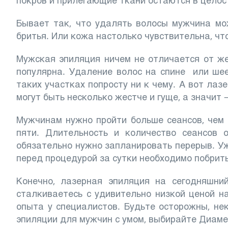
покров и прилегающие ткани остаются в целост
Бывает так, что удалять волосы мужчина мо
бритья. Или кожа настолько чувствительна, ч
Мужская эпиляция ничем не отличается от же
популярна. Удаление волос на спине или ше
таких участках попросту ни к чему. А вот лаз
могут быть несколько жестче и гуще, а значит
Мужчинам нужно пройти больше сеансов, чем 
пяти. Длительность и количество сеансов 
обязательно нужно запланировать перерыв. Уж
перед процедурой за сутки необходимо побрить
Конечно, лазерная эпиляция на сегодняшни
сталкиваетесь с удивительно низкой ценой н
опыта у специалистов. Будьте осторожны, не
эпиляции для мужчин с умом, выбирайте Диаме