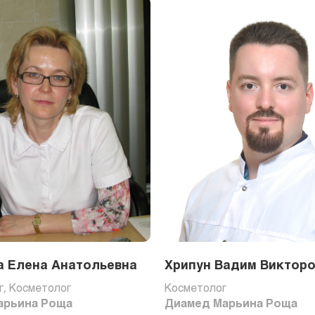
а Елена Анатольевна
Хрипун Вадим Виктор
, Косметолог
Косметолог
арьина Роща
Диамед Марьина Роща