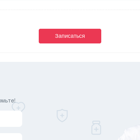
Записаться
омьте!