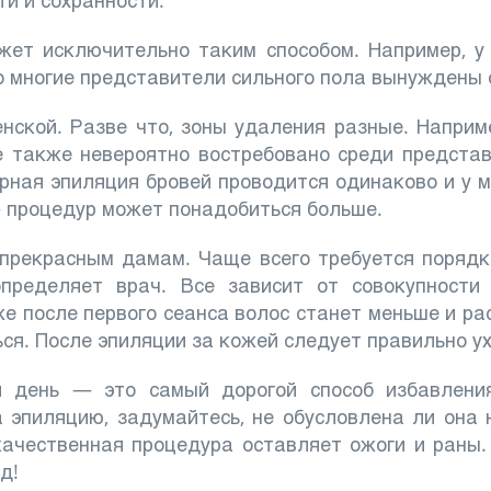
и и сохранности.
жет исключительно таким способом. Например, у
то многие представители сильного пола вынуждены
нской. Разве что, зоны удаления разные. Наприм
е также невероятно востребовано среди предста
ерная эпиляция бровей проводится одинаково и у 
 – процедур может понадобиться больше.
прекрасным дамам. Чаще всего требуется порядк
определяет врач. Все зависит от совокупност
е после первого сеанса волос станет меньше и рас
ся. После эпиляции за кожей следует правильно у
й день — это самый дорогой способ избавлени
а эпиляцию, задумайтесь, не обусловлена ли она
качественная процедура оставляет ожоги и раны
д!