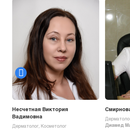
Несчетная Виктория
Смирнов
Вадимовна
Дерматолог
Диамед М
Дерматолог, Косметолог