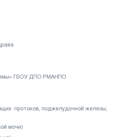
драва
стемы» ГБОУ ДПО РМАНПО
дящих протоков, поджелудочной железы,
ой мочи)