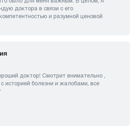
то было для меня важным. В целом, я
дую доктора в связи с его
компетентностью и разумной ценовой
ия
роший доктор! Смотрит внимательно ,
с историей болезни и жалобами, все
т