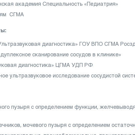
инская академия Специальность «Педиатрия»
ням СГМА
ы:
«Ультразвуковая диагностика» ГОУ ВПО СГМА Росз
дуплексное сканирование сосудов в клинике»
вуковая диагностика» ЦГМА УДП РФ
сное ультразвуковое исследование сосудистой си
чного пузыря с определением функции, желчевыво
чников, мочевого пузыря с определением остаточн