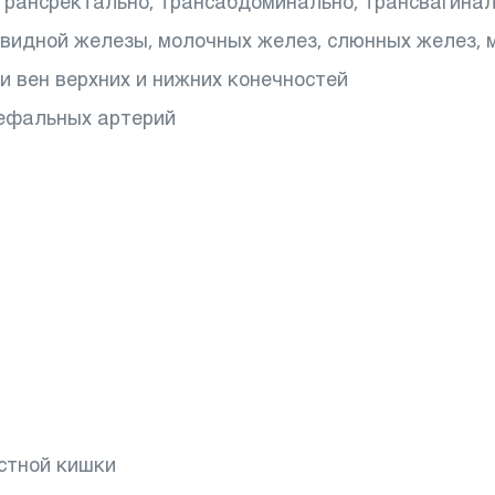
трансректально, трансабдоминально, трансвагинал
овидной железы, молочных желез, слюнных желез, м
и вен верхних и нижних конечностей
цефальных артерий
стной кишки