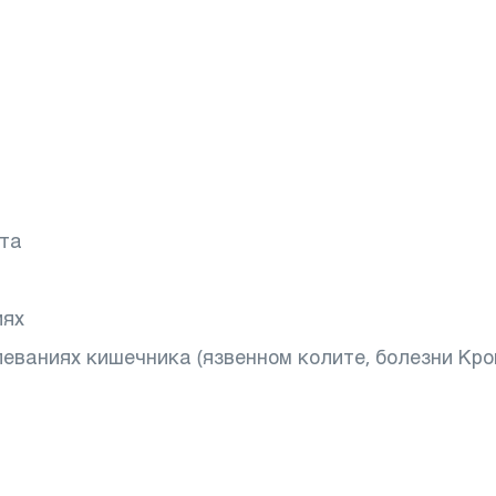
ита
иях
еваниях кишечника (язвенном колите, болезни Кро