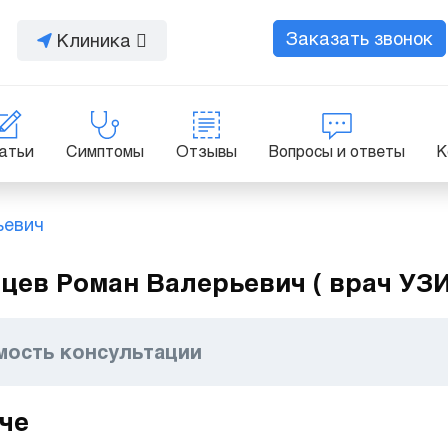
Заказать звонок
Клиника
атьи
Симптомы
Отзывы
Вопросы и ответы
К
ьевич
цев Роман Валерьевич ( врач УЗИ,
мость консультации
че