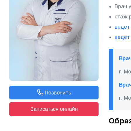
Врач 
стаж 
ведет
ведет
Врач
г. М
Врач
Позвонить
г. М
Записаться онлайн
Образ