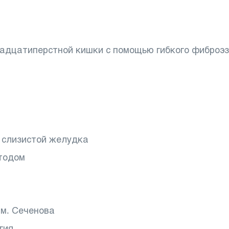
надцатиперстной кишки с помощью гибкого фиброэ
 слизистой желудка
тодом
м. Сеченова
гия