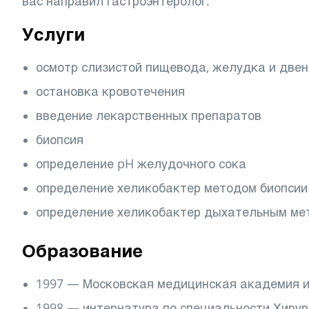
вас направил гастроэнтеролог.
Услуги
осмотр слизистой пищевода, желудка и две
остановка кровотечения
введение лекарственных препаратов
биопсия
определение pH желудочного сока
определение хеликобактер методом биопсии
определение хеликобактер дыхательным ме
Образование
1997 — Московская медицинская академия и
1998 — интернатура по специальности Хирур