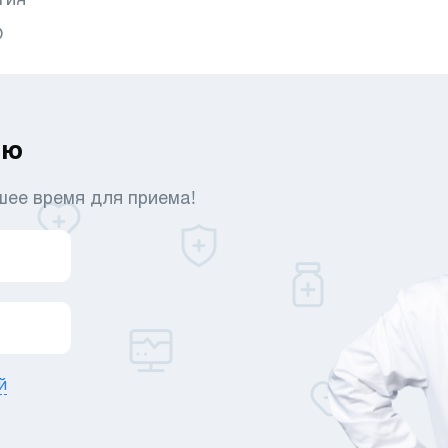
О
ию
шее время для приема!
й