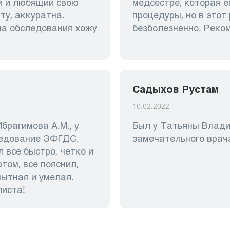
й и любящий свою
медсестре, которая е
ту, аккуратна.
процедуры, но в этот
на обследования хожу
безболезненно. Реко
Садыхов Рустам
10.02.2022
брагимова А.М., у
Был у Татьяны Влади
ледование ЭФГДС.
замечательного врач
 все быстро, четко и
ом, все пояснил,
ытная и умелая.
листа!