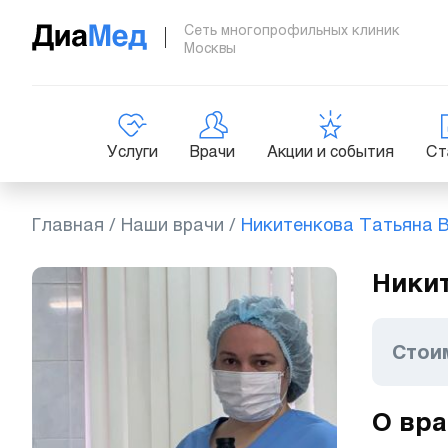
Сеть многопрофильных клиник
Москвы
Услуги
Врачи
Акции и события
Ст
Главная
/
Наши врачи
/
Никитенкова Татьяна 
Никит
Стои
О вра