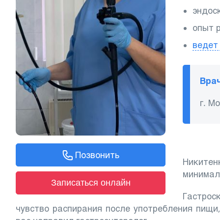
эндоск
опыт 
ведет
Врач
г. М
Позвонить
Никитен
минимал
Записаться онлайн
Гастрос
чувство распирания после употребления пищи,