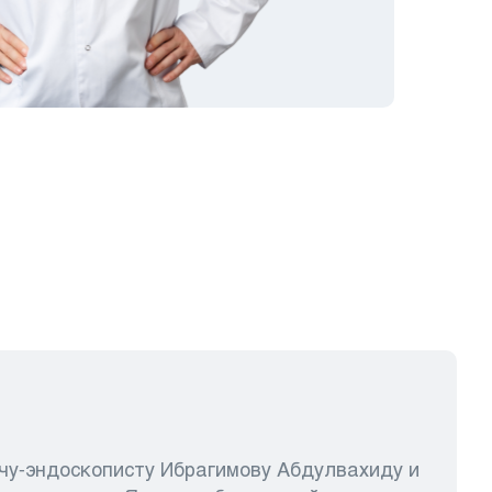
чу-эндоскописту Ибрагимову Абдулвахиду и