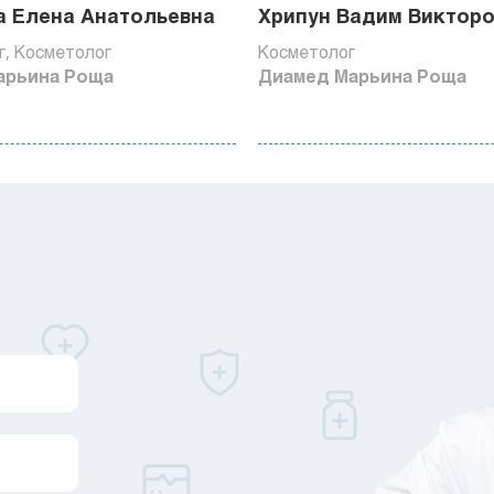
а Елена Анатольевна
Хрипун Вадим Виктор
, Косметолог
Косметолог
арьина Роща
Диамед Марьина Роща