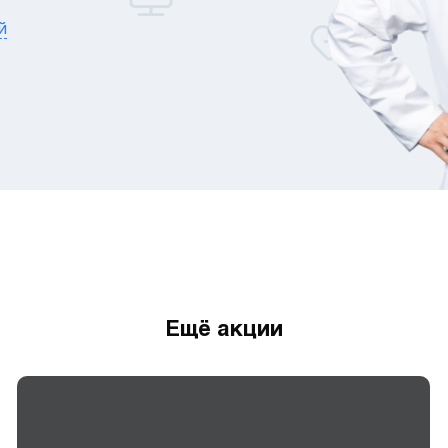
й
Ещё акции