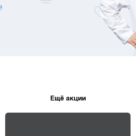
й
Ещё акции