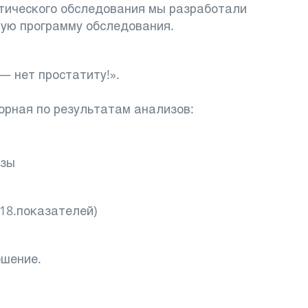
ктического обследования мы разработали
ную программу обследования.
 нет простатиту!».
орная по результатам анализов:
езы
18.показателей)
ошение.